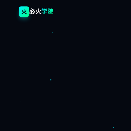
必火
学院
火